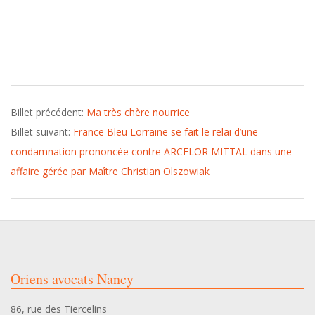
R
U
2016-
N
Billet précédent:
Ma très chère nourrice
05-
Billet suivant:
France Bleu Lorraine se fait le relai d’une
17
J
condamnation prononcée contre ARCELOR MITTAL dans une
affaire gérée par Maître Christian Olszowiak​
U
G
E
Oriens avocats Nancy
:
86, rue des Tiercelins