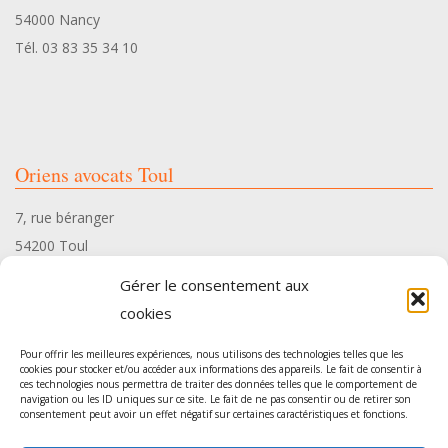
54000 Nancy
Q
Tél. 03 83 35 34 10
U
’
Oriens avocats Toul
E
7, rue béranger
54200 Toul
N
Tél. 03 83 35 34 10
Gérer le consentement aux
P
cookies
Pour offrir les meilleures expériences, nous utilisons des technologies telles que les
E
cookies pour stocker et/ou accéder aux informations des appareils. Le fait de consentir à
ces technologies nous permettra de traiter des données telles que le comportement de
Oriens avocats Pont-à-Mousson
navigation ou les ID uniques sur ce site. Le fait de ne pas consentir ou de retirer son
N
consentement peut avoir un effet négatif sur certaines caractéristiques et fonctions.
54, rue Gambetta