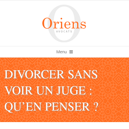
Skip
to
content
Primary
Menu
Navigation
Menu
DIVORCER SANS
VOIR UN JUGE :
QU’EN PENSER ?