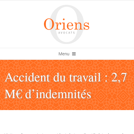
Skip
to
content
Primary
Menu
Navigation
Menu
Accident du travail : 2,7
M€ d’indemnités