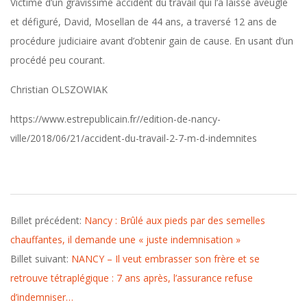
Victime d’un gravissime accident du travail qui l’a laissé aveugle
A
et défiguré, David, Mosellan de 44 ans, a traversé 12 ans de
procédure judiciaire avant d’obtenir gain de cause. En usant d’un
c
procédé peu courant.
Christian OLSZOWIAK
c
https://www.estrepublicain.fr//edition-de-nancy-
i
ville/2018/06/21/accident-du-travail-2-7-m-d-indemnites
d
2018-
e
Billet précédent:
Nancy : Brûlé aux pieds par des semelles
06-
chauffantes, il demande une « juste indemnisation »
21
n
Billet suivant:
NANCY – Il veut embrasser son frère et se
retrouve tétraplégique : 7 ans après, l’assurance refuse
t
d’indemniser…