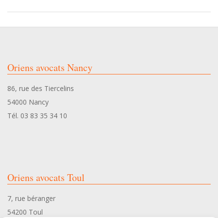
d
u
Oriens avocats Nancy
t
86, rue des Tiercelins
r
54000 Nancy
Tél. 03 83 35 34 10
a
v
a
Oriens avocats Toul
7, rue béranger
i
54200 Toul