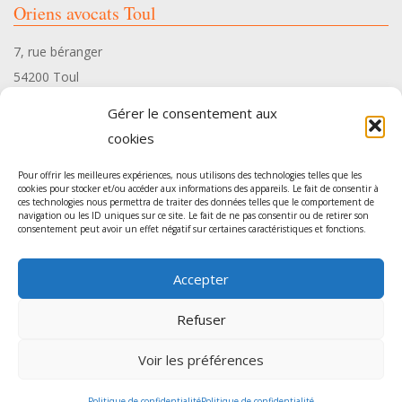
Oriens avocats Toul
7, rue béranger
54200 Toul
Tél. 03 83 35 34 10
Gérer le consentement aux
cookies
Pour offrir les meilleures expériences, nous utilisons des technologies telles que les
cookies pour stocker et/ou accéder aux informations des appareils. Le fait de consentir à
ces technologies nous permettra de traiter des données telles que le comportement de
Oriens avocats Pont-à-Mousson
navigation ou les ID uniques sur ce site. Le fait de ne pas consentir ou de retirer son
consentement peut avoir un effet négatif sur certaines caractéristiques et fonctions.
54, rue Gambetta
Accepter
54700 Pont-à-Mousson
Tél. 03 83 35 34 10
Refuser
Voir les préférences
Agence de communication
: Sur les Toits -
Mentions légales
Politique de confidentialité
Politique de confidentialité