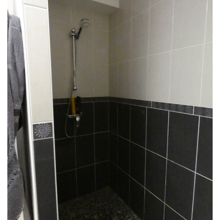
1
0
1
0
9
2
5