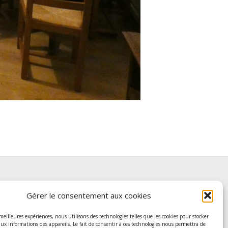
Gérer le consentement aux cookies
riens avocats Pont-à-Mousson
 meilleures expériences, nous utilisons des technologies telles que les cookies pour stocker
, rue Gambetta
aux informations des appareils. Le fait de consentir à ces technologies nous permettra de