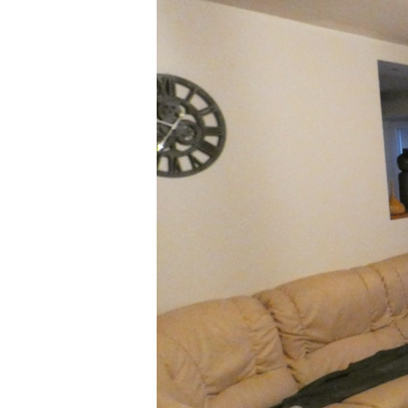
1
0
1
0
9
4
7