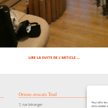
LIRE LA SUITE DE L’ARTICLE …
Oriens avocats Toul
O
Pour offrir les
7, rue béranger
54
et/ou accéder 