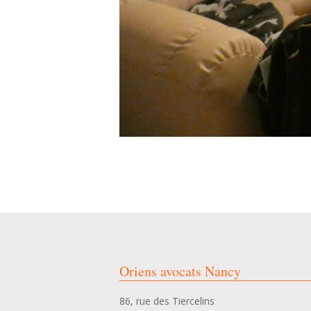
2024-
05-
31
Oriens avocats Nancy
86, rue des Tiercelins