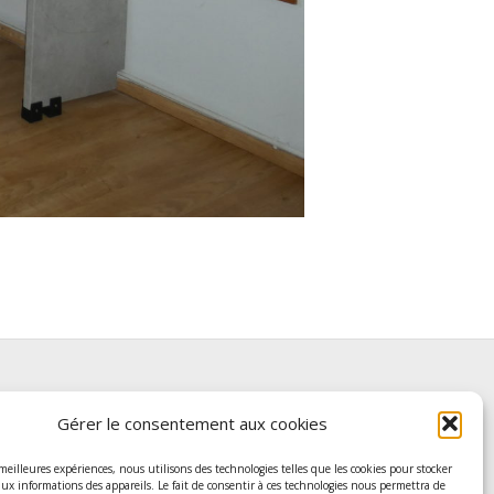
Gérer le consentement aux cookies
riens avocats Pont-à-Mousson
 meilleures expériences, nous utilisons des technologies telles que les cookies pour stocker
, rue Gambetta
aux informations des appareils. Le fait de consentir à ces technologies nous permettra de