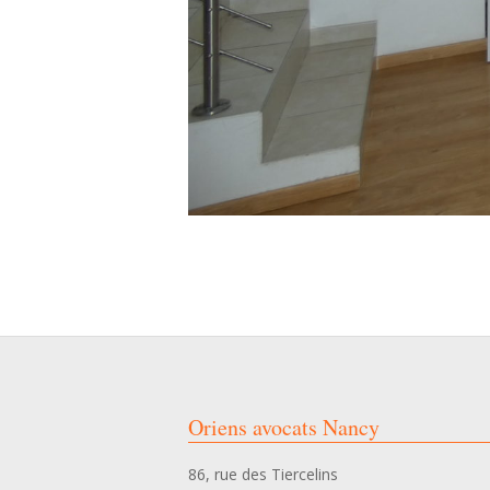
1
2024-
09-
27
Oriens avocats Nancy
86, rue des Tiercelins