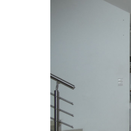
1
0
2
0
4
7
1
-