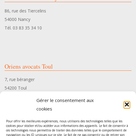
86, rue des Tiercelins
54000 Nancy
Tél. 03 83 35 34 10
Oriens avocats Toul
7, rue béranger
54200 Toul
Tél. 03 83 35 34 10
Gérer le consentement aux
cookies
Pour offrir les meilleures expériences, nous utilisons des technologies telles que les
cookies pour stocker et/ou accéder aux informations des appareils. Le fait de consentir à
ces technologies nous permettra de traiter des données telles que le comportement de
Oriens avocats Pont-à-Mousson
navigation ou les ID uniques sur ce site. Le fait de ne pas consentir ou de retirer son