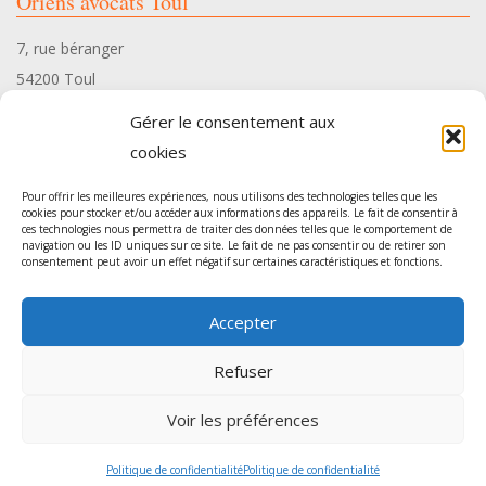
Oriens avocats Toul
7, rue béranger
54200 Toul
Tél. 03 83 35 34 10
Gérer le consentement aux
cookies
Pour offrir les meilleures expériences, nous utilisons des technologies telles que les
cookies pour stocker et/ou accéder aux informations des appareils. Le fait de consentir à
ces technologies nous permettra de traiter des données telles que le comportement de
Oriens avocats Pont-à-Mousson
navigation ou les ID uniques sur ce site. Le fait de ne pas consentir ou de retirer son
consentement peut avoir un effet négatif sur certaines caractéristiques et fonctions.
54, rue Gambetta
Accepter
54700 Pont-à-Mousson
Tél. 03 83 35 34 10
Refuser
Voir les préférences
Agence de communication
: Sur les Toits -
Mentions légales
Politique de confidentialité
Politique de confidentialité