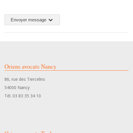
l
Envoyer message
e
2024-
x
05-
31
6
Oriens avocats Nancy
6
86, rue des Tiercelins
54000 Nancy
m
Tél. 03 83 35 34 10
²