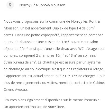
Norroy-Lès-Pont-à-Mousson
e
n
Nous vous proposons sur la commune de Norroy-lès-Pont-à-
Mousson, un bel appartement Duplex de type F4 de 66m²
t
carrez. Dans une petite copropriété, l’appartement se compose
au rez-de-chaussée d’une cuisine de 12m² ouverte sur salon
F
séjour de 22m² ainsi que d’une salle d’eau avec WC. L’étage sous
combles, comprend 2 chambres 10m² et 13m² au sol, ainsi
4
qu’un bureau de 9m². Le chauffage est assuré par un système
de chauffage au sol électrique ainsi que des radiateurs à l’étage.
D
L’appartement est actuellement loué 610€ +5€ de charges. Pour
plus de renseignements ou visites, merci de contacter le Cabinet
u
Oriens-Avocats.
D’autres biens également disponibles sur le même immeuble :
p
Un appartement/maison de 90m² libre.