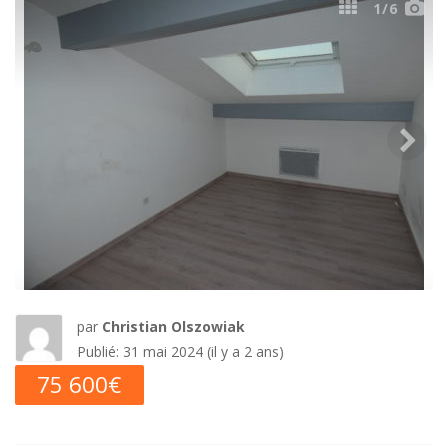
1
/6
A
p
p
a
r
t
par
Christian Olszowiak
Publié: 31 mai 2024 (il y a 2 ans)
e
75 600€
m