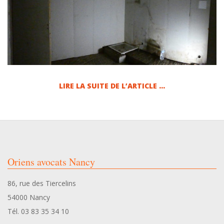
1
0
2
LIRE LA SUITE DE L’ARTICLE …
0
2024-
4
09-
10
4
Oriens avocats Nancy
1
86, rue des Tiercelins
54000 Nancy
Tél. 03 83 35 34 10