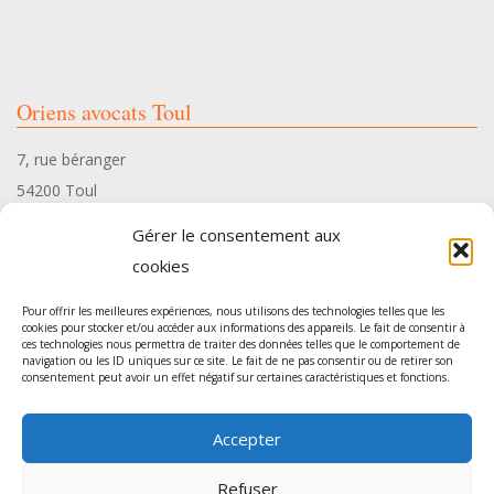
Oriens avocats Toul
7, rue béranger
54200 Toul
Tél. 03 83 35 34 10
Gérer le consentement aux
cookies
Pour offrir les meilleures expériences, nous utilisons des technologies telles que les
cookies pour stocker et/ou accéder aux informations des appareils. Le fait de consentir à
ces technologies nous permettra de traiter des données telles que le comportement de
Oriens avocats Pont-à-Mousson
navigation ou les ID uniques sur ce site. Le fait de ne pas consentir ou de retirer son
consentement peut avoir un effet négatif sur certaines caractéristiques et fonctions.
54, rue Gambetta
Accepter
54700 Pont-à-Mousson
Tél. 03 83 35 34 10
Refuser