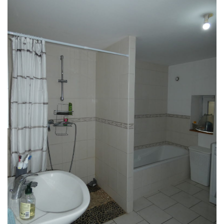
1
0
1
0
9
6
0