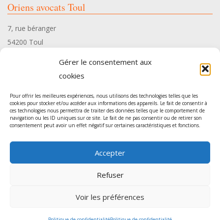
Oriens avocats Toul
7, rue béranger
54200 Toul
Tél. 03 83 35 34 10
Gérer le consentement aux
cookies
Pour offrir les meilleures expériences, nous utilisons des technologies telles que les
cookies pour stocker et/ou accéder aux informations des appareils. Le fait de consentir à
ces technologies nous permettra de traiter des données telles que le comportement de
Oriens avocats Pont-à-Mousson
navigation ou les ID uniques sur ce site. Le fait de ne pas consentir ou de retirer son
consentement peut avoir un effet négatif sur certaines caractéristiques et fonctions.
54, rue Gambetta
Accepter
54700 Pont-à-Mousson
Tél. 03 83 35 34 10
Refuser
Voir les préférences
Agence de communication
: Sur les Toits -
Mentions légales
Politique de confidentialité
Politique de confidentialité