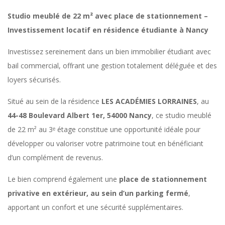
²
Studio meublé de 22 m² avec place de stationnement –
Investissement locatif en résidence étudiante à Nancy
+
Investissez sereinement dans un bien immobilier étudiant avec
bail commercial, offrant une gestion totalement déléguée et des
p
loyers sécurisés.
a
Situé au sein de la résidence
LES ACADÉMIES LORRAINES
, au
44-48 Boulevard Albert 1er, 54000 Nancy
, ce studio meublé
r
de 22 m² au 3ᵉ étage constitue une opportunité idéale pour
développer ou valoriser votre patrimoine tout en bénéficiant
k
d’un complément de revenus.
Le bien comprend également une
place de stationnement
i
privative en extérieur, au sein d’un parking fermé
,
apportant un confort et une sécurité supplémentaires.
n