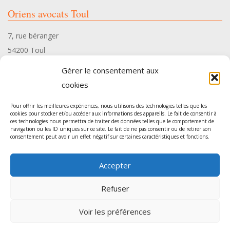
Oriens avocats Toul
7, rue béranger
54200 Toul
Tél. 03 83 35 34 10
Gérer le consentement aux
cookies
Pour offrir les meilleures expériences, nous utilisons des technologies telles que les
cookies pour stocker et/ou accéder aux informations des appareils. Le fait de consentir à
ces technologies nous permettra de traiter des données telles que le comportement de
Oriens avocats Pont-à-Mousson
navigation ou les ID uniques sur ce site. Le fait de ne pas consentir ou de retirer son
consentement peut avoir un effet négatif sur certaines caractéristiques et fonctions.
54, rue Gambetta
Accepter
54700 Pont-à-Mousson
Tél. 03 83 35 34 10
Refuser
Voir les préférences