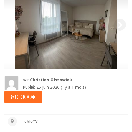
t
u
d
i
o
par
Christian Olszowiak
Publié: 25 juin 2026 (il y a 1 mois)
2
80 000€
2
NANCY
m