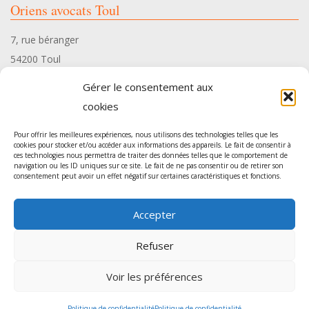
Oriens avocats Toul
7, rue béranger
54200 Toul
Tél. 03 83 35 34 10
Gérer le consentement aux
cookies
Pour offrir les meilleures expériences, nous utilisons des technologies telles que les
cookies pour stocker et/ou accéder aux informations des appareils. Le fait de consentir à
ces technologies nous permettra de traiter des données telles que le comportement de
Oriens avocats Pont-à-Mousson
navigation ou les ID uniques sur ce site. Le fait de ne pas consentir ou de retirer son
consentement peut avoir un effet négatif sur certaines caractéristiques et fonctions.
54, rue Gambetta
Accepter
54700 Pont-à-Mousson
Tél. 03 83 35 34 10
Refuser
Voir les préférences
Agence de communication
: Sur les Toits -
Mentions légales
Politique de confidentialité
Politique de confidentialité