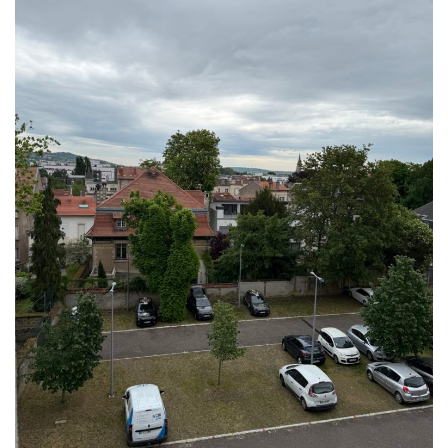
M
G
_
4
0
1
6