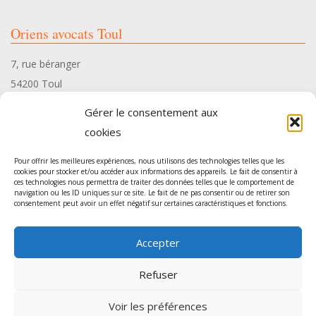
Oriens avocats Toul
7, rue béranger
54200 Toul
Tél. 03 83 35 34 10
Gérer le consentement aux
cookies
Pour offrir les meilleures expériences, nous utilisons des technologies telles que les
cookies pour stocker et/ou accéder aux informations des appareils. Le fait de consentir à
ces technologies nous permettra de traiter des données telles que le comportement de
Oriens avocats Pont-à-Mousson
navigation ou les ID uniques sur ce site. Le fait de ne pas consentir ou de retirer son
consentement peut avoir un effet négatif sur certaines caractéristiques et fonctions.
54, rue Gambetta
Accepter
54700 Pont-à-Mousson
Tél. 03 83 35 34 10
Refuser
Voir les préférences