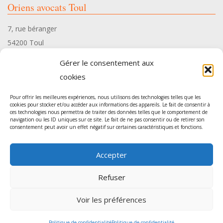
Oriens avocats Toul
7, rue béranger
54200 Toul
Tél. 03 83 35 34 10
Gérer le consentement aux
cookies
Pour offrir les meilleures expériences, nous utilisons des technologies telles que les
cookies pour stocker et/ou accéder aux informations des appareils. Le fait de consentir à
ces technologies nous permettra de traiter des données telles que le comportement de
Oriens avocats Pont-à-Mousson
navigation ou les ID uniques sur ce site. Le fait de ne pas consentir ou de retirer son
consentement peut avoir un effet négatif sur certaines caractéristiques et fonctions.
54, rue Gambetta
Accepter
54700 Pont-à-Mousson
Tél. 03 83 35 34 10
Refuser
Voir les préférences
Agence de communication
: Sur les Toits -
Mentions légales
Politique de confidentialité
Politique de confidentialité