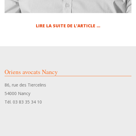
r
i
LIRE LA SUITE DE L’ARTICLE …
e
2016-
07-
t
04
Oriens avocats Nancy
7
86, rue des Tiercelins
6
54000 Nancy
Tél. 03 83 35 34 10
8