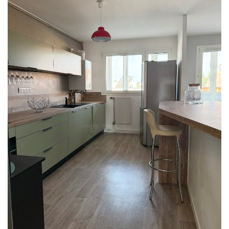
M
G
_
1
6
0
8