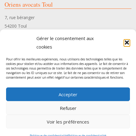
Oriens avocats Toul
7, rue béranger
54200 Toul
Tél. 03 83 35 34 10
Gérer le consentement aux
cookies
Pour offrir les meilleures expériences, nous utilisons des technologies telles que les
cookies pour stocker et/ou accéder aux informations des appareils. Le fait de consentir à
ces technologies nous permettra de traiter des données telles que le comportement de
Oriens avocats Pont-à-Mousson
navigation ou les ID uniques sur ce site. Le fait de ne pas consentir ou de retirer son
consentement peut avoir un effet négatif sur certaines caractéristiques et fonctions.
54, rue Gambetta
Accepter
54700 Pont-à-Mousson
Tél. 03 83 35 34 10
Refuser
Voir les préférences
Agence de communication
: Sur les Toits -
Mentions légales
Politique de confidentialité
Politique de confidentialité